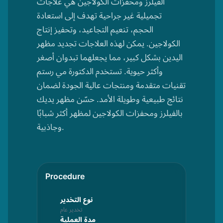
الفيلرز ومحفزات الكولاجين هي علاجات
تجميلية غير جراحية تهدف إلى استعادة
الحجم، تنعيم التجاعيد، وتحفيز إنتاج
الكولاجين. يمكن لهذه العلاجات تجديد مظهر
اليدين بشكل كبير، مما يجعلهما تبدوان أصغر
وأكثر حيوية. تستخدم الدكتورة مي رستم
تقنيات متقدمة ومنتجات عالية الجودة لضمان
نتائج طبيعية وطويلة الأمد. حسّن مظهر يديك
بالفيلرز ومحفزات الكولاجين لمظهر أكثر شبابًا
وجاذبية.
Procedure
Afterca
حركة
نوع التخدير
تخدير عام
لعمل
مدة العملية