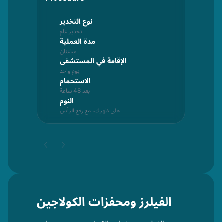
حركة
نوع التخدير
تخدير عام
لعمل
مدة العملية
ع
ساعتان
يادة
الإقامة في المستشفى
ع
يوم واحد
اضة
الاستحمام
ع
بعد 48 ساعة
اعمة
النوم
ابيع
على ظهرك، مع رفع الرأس
الفيلرز ومحفزات الكولاجين